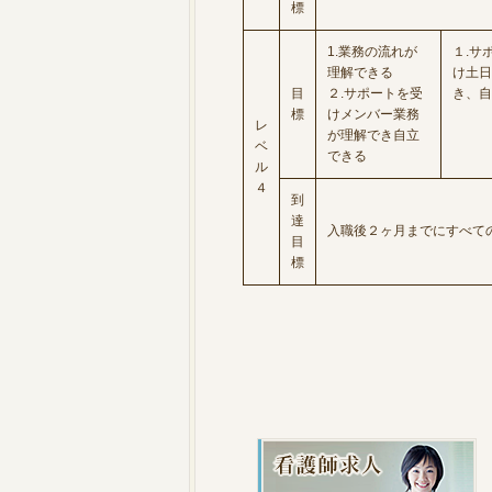
標
1.業務の流れが
１.サ
理解できる
け土日
目
２.サポートを受
き、自
標
けメンバー業務
レ
が理解でき自立
ベ
できる
ル
４
到
達
入職後２ヶ月までにすべての
目
標