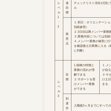
レ
達
チェックリスト項目が[3]に
ベ
目
ル
ル
標
1
・
１.初日：オリエンテーショ
2
別紙参照）
２.3日目以降メンバー業務
留
３.業務内容については別紙
意
４.メンバー業務が確実に行
点
を確認後土日業務に入る（
に判断）
1.病棟の特徴と
１.メ
業務の流れが理
が自立
目
解できる
３.サ
標
２.サポートを受
け土日
レ
けメンバー業務
きる
ベ
ができる
ル
3
到
達
入職後3ヶ月までにすべての
目