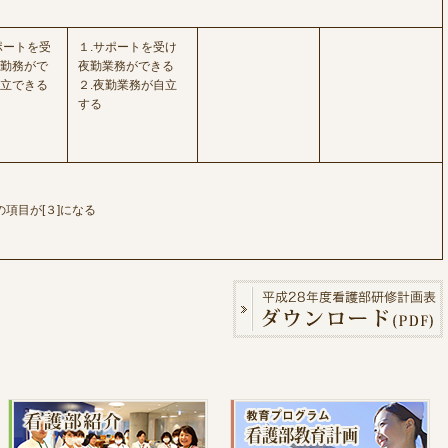
ポートを受
１.サポートを受け
勤務がで
夜勤業務ができる
立できる
２.夜勤業務が自立
する
項目が[３]になる