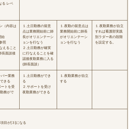
なる レベ
ン（内容は
１.土日勤務の留意
１.夜勤の留意点は
１.夜勤業務が自立
点は業務開始前に師
業務開始前に師長
すれば看護部実践
開始
長がオリエンテーシ
がオリエンテーシ
別ラダー表の段階
参照
ョンを行なう
ョンを行なう
を設定する。
なえること
２.土日勤務が確実
師長面談後
に行なえることを確
認後夜勤業務に入る
(師長面談）
ンバー業務
１.土日勤務ができ
１.夜勤業務が自立
できる
る
する
ポートを受
２.サポートを受け
勤務がで
夜勤業務ができる
項目が[３]になる