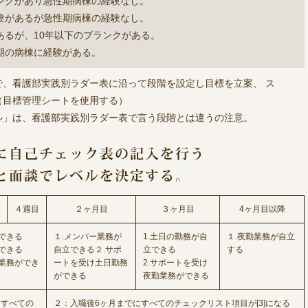
ンクがあり急性期病棟の経験なし。
験があるが急性期病棟の経験なし。
あるが、10年以下のブランクがある。
期の病棟に経験がある。
で、看護部実践別ラダー表に沿って段階を設定し目標を立案、 ス
（目標管理シートを使用する）
ル」は、看護部実践別ラダー表で言う段階とは違うの注意。
４週目
２ヶ月目
３ヶ月目
4ヶ月目以降
できる
１.メンバー業務が
1.土日の勤務が自
１.夜勤業務が自立
できる
自立できる２.サポ
立できる
する
業務ができ
ートを受け土日勤務
2.サポートを受け
ができる
夜勤業務ができる
にすべての
２：入職後6ヶ月までにすべてのチェックリスト項目が[3]になる