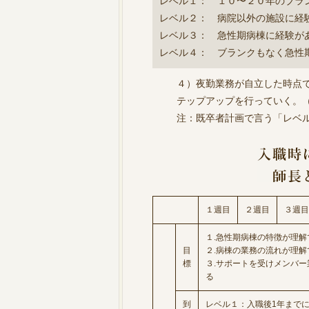
レベル１： １０〜２０年のブラ
レベル２： 病院以外の施設に経
レベル３： 急性期病棟に経験が
レベル４： ブランクもなく急性
４）夜勤業務が自立した時点
テップアップを行っていく。
注：既卒者計画で言う「レベ
１週目
２週目
３週目
１.急性期病棟の特徴が理解
目
２.病棟の業務の流れが理解
標
３.サポートを受けメンバー
る
到
レベル１：入職後1年まで